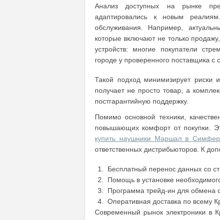
Анализ доступных на рынке пре
адаптировались к новым реалия
обслуживания. Например, актуаль
которые включают не только продажу,
устройств: многие покупатели стр
городе у проверенного поставщика с 
Такой подход минимизирует риски и
получает не просто товар, а компле
постгарантийную поддержку.
Помимо основной техники, качестве
повышающих комфорт от покупки. Это
купить наушники Маршал в Симфер
ответственных дистрибьюторов. К до
Бесплатный перенос данных со ст
Помощь в установке необходимог
Программа трейд-ин для обмена с
Оперативная доставка по всему К
Современный рынок электроники в Кр