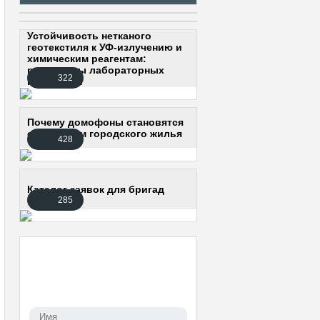
Устойчивость нетканого
геотекстиля к УФ-излучению и
химическим реагентам:
результаты лабораторных
322
испытаний
Почему домофоны становятся
стандартом городского жилья
428
Каталог заявок для бригад
285