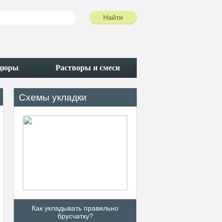
рдюры
Растворы и смеси
Схемы укладки
Как укладывать правильно
Различные схемы у
брусчатку?
тротуарной плит