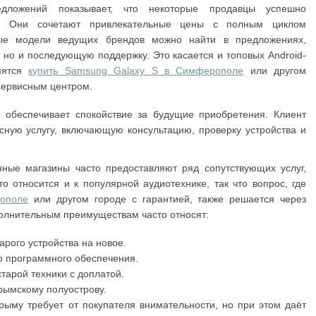
дложений показывает, что некоторые продавцы успешно
м. Они сочетают привлекательные цены с полным циклом
ные модели ведущих брендов можно найти в предложениях,
 но и последующую поддержку. Это касается и топовых Android-
емятся
купить Samsung Galaxy S в Симферополе
или другом
сервисным центром.
 обеспечивает спокойствие за будущие приобретения. Клиент
ксную услугу, включающую консультацию, проверку устройства и
нные магазины часто предоставляют ряд сопутствующих услуг,
 относится и к популярной аудиотехнике, так что вопрос, где
ополе
или другом городе с гарантией, также решается через
полнительным преимуществам часто относят:
арого устройства на новое.
о программного обеспечения.
тарой техники с доплатой.
рымскому полуострову.
ыму требует от покупателя внимательности, но при этом даёт