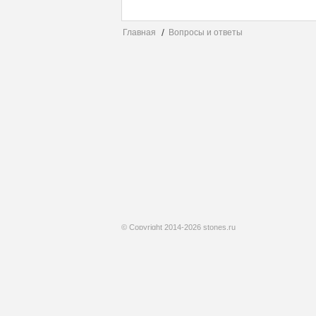
Главная
Вопросы и ответы
© Copyright 2014-2026 stones.ru
Копирование материалов сайта возможно без
предварительного согласования в случае установки
активной индексируемой ссылки на наш сайт.