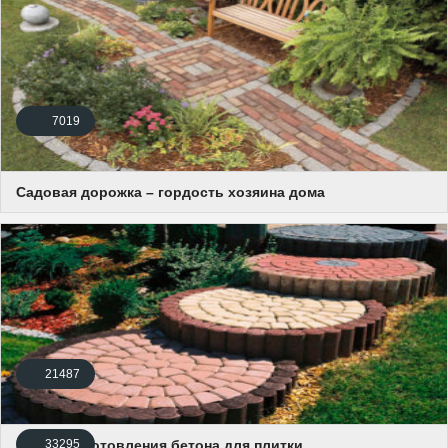
7019
Садовая дорожка – гордость хозяина дома
21487
Рецепт изготовления бетона для плитки
33295