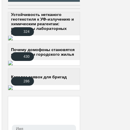
Устойчивость нетканого
геотекстиля к УФ-излучению и
химическим реагентам:
результаты лабораторных
324
испытаний
Почему домофоны становятся
стандартом городского жилья
430
Каталог заявок для бригад
286