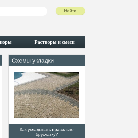
рдюры
Растворы и смеси
Схемы укладки
Как укладывать правильно
Различные схемы у
брусчатку?
тротуарной плит