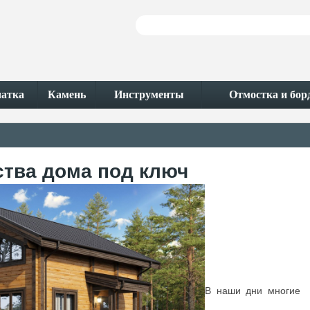
чатка
Камень
Инструменты
Отмостка и бо
ства дома под ключ
В наши дни многие