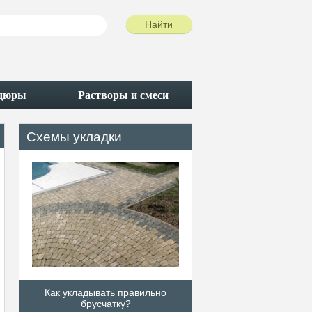
рдюры
Растворы и смеси
Схемы укладки
Как укладывать правильно
Различные схемы у
брусчатку?
тротуарной плит