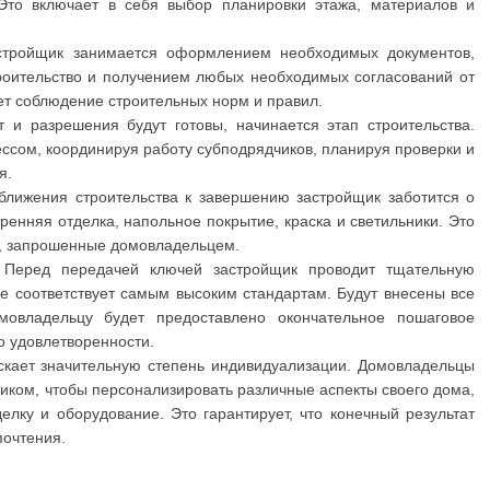
Это включает в себя выбор планировки этажа, материалов и
стройщик занимается оформлением необходимых документов,
оительство и получением любых необходимых согласований от
ет соблюдение строительных норм и правил.
т и разрешения будут готовы, начинается этап строительства.
ссом, координируя работу субподрядчиков, планируя проверки и
я.
лижения строительства к завершению застройщик заботится о
тренняя отделка, напольное покрытие, краска и светильники. Это
и, запрошенные домовладельцем.
: Перед передачей ключей застройщик проводит тщательную
все соответствует самым высоким стандартам. Будут внесены все
мовладельцу будет предоставлено окончательное пошаговое
го удовлетворенности.
скает значительную степень индивидуализации. Домовладельцы
щиком, чтобы персонализировать различные аспекты своего дома,
елку и оборудование. Это гарантирует, что конечный результат
почтения.