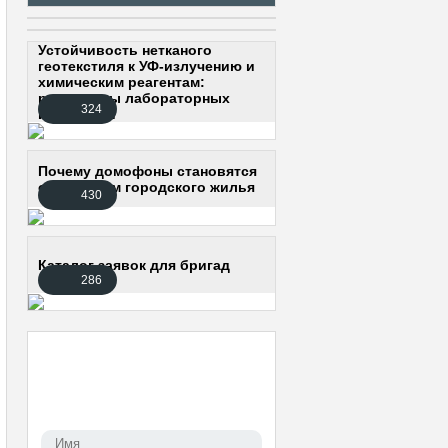
Устойчивость нетканого
геотекстиля к УФ-излучению и
химическим реагентам:
результаты лабораторных
324
испытаний
Почему домофоны становятся
стандартом городского жилья
430
Каталог заявок для бригад
286