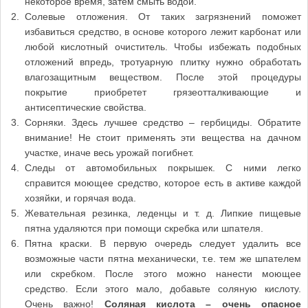
некоторое время, затем смыть водой.
Солевые отложения. От таких загрязнений поможет
избавиться средство, в основе которого лежит карбонат или
любой кислотный очиститель. Чтобы избежать подобных
отложений впредь, тротуарную плитку нужно обработать
влагозащитным веществом. После этой процедуры
покрытие приобретет грязеотталкивающие и
антисептические свойства.
Сорняки. Здесь лучшее средство – гербициды. Обратите
внимание! Не стоит применять эти вещества на дачном
участке, иначе весь урожай погибнет.
Следы от автомобильных покрышек. С ними легко
справится моющее средство, которое есть в активе каждой
хозяйки, и горячая вода.
Жевательная резинка, леденцы и т. д. Липкие пищевые
пятна удаляются при помощи скребка или шпателя.
Пятна краски. В первую очередь следует удалить все
возможные части пятна механически, т.е. тем же шпателем
или скребком. После этого можно нанести моющее
средство. Если этого мало, добавьте соляную кислоту.
Очень важно!
Соляная кислота – очень опасное