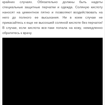
крайних случаях. Обязательно должны быть надеты
специальные защитные перчатки и одежда. Соляную кислоту
наносят на цементное пятно и позволяют воздействовать на
него до полного ее высыхания. Ни в коем случае не
прикасайтесь к еще не высохшей соляной кислоте без перчаток!
В случае, если кислота все-таки попала на кожу, немедленно
обратитесь к врачу.