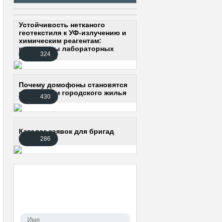
Устойчивость нетканого
геотекстиля к УФ-излучению и
химическим реагентам:
результаты лабораторных
324
испытаний
Почему домофоны становятся
стандартом городского жилья
430
Каталог заявок для бригад
286