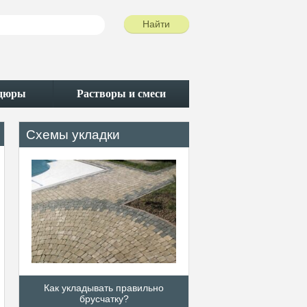
рдюры
Растворы и смеси
Схемы укладки
Как укладывать правильно
Различные схемы у
брусчатку?
тротуарной плит