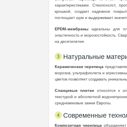
характеристиками. Стеклохолст, п
крошкой, создает надежное покры
поглощает шум и выдерживает значи
EPDM-мембраны
идеальны для пло
эластичность и морозостойкость. Св
на десятилетия.
Натуральные матер
Керамическая черепица
представляе
морозов, ультрафиолета и агрессивны
цветов позволяет создавать уникальн
Сланцевые плитки
относятся к эл
текстурой и абсолютной водонепрони
средневековые замки Европы.
Современные техно
Композитная черепица
объединяет 