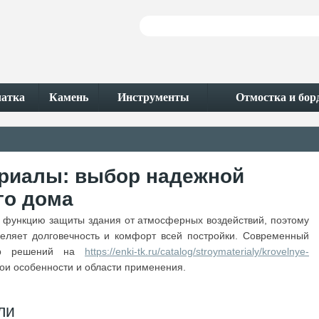
чатка
Камень
Инструменты
Отмостка и бо
риалы: выбор надежной
го дома
 функцию защиты здания от атмосферных воздействий, поэтому
еляет долговечность и комфорт всей постройки. Современный
ктр решений на
https://enki-tk.ru/catalog/stroymaterialy/krovelnye-
вои особенности и области применения.
ли